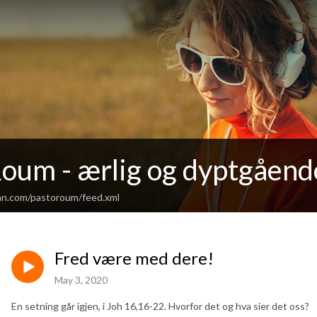
Roum - ærlig og dyptgåend
an.com/pastoroum/feed.xml
Fred være med dere!
May 3, 2020
En setning går igjen, i Joh 16,16-22. Hvorfor det og hva sier det oss?