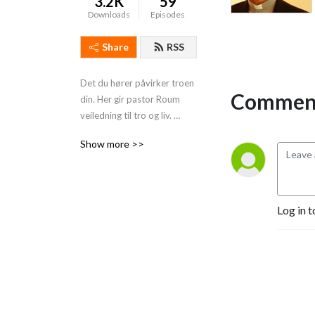
3.2K
59
Downloads
Episodes
Share
RSS
Det du hører påvirker troen 
Comment
din. Her gir pastor Roum 
veiledning til tro og liv. 
Teologi live!
Show more >>
Log in t